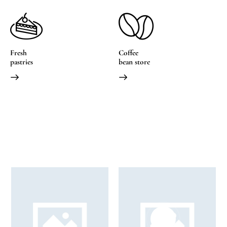
Fresh
Coffee
pastries
bean store