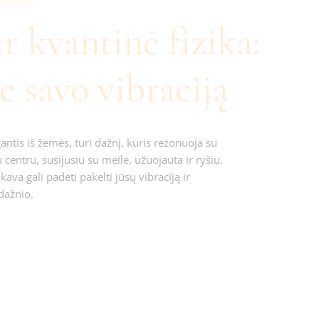
r kvantinė fizika:
e savo vibraciją
antis iš žemės, turi dažnį, kuris rezonuoja su
u centru, susijusiu su meile, užuojauta ir ryšiu.
va gali padėti pakelti jūsų vibraciją ir
 dažnio.