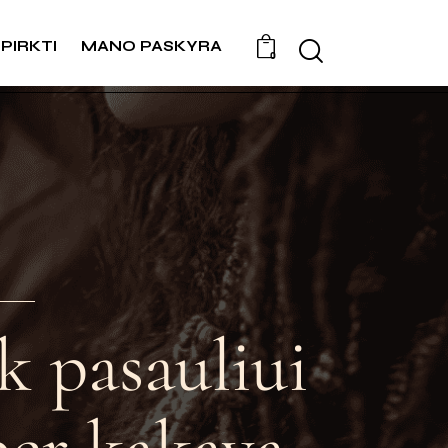
PIRKTI
MANO PASKYRA
0
k pasauliui