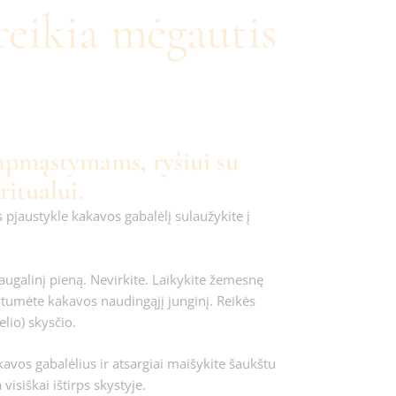
reikia mėgautis
 apmąstymams, ryšiui su
ritualui.
s pjaustykle kakavos gabalėlį sulaužykite į
augalinį pieną. Nevirkite. Laikykite žemesnę
tumėte kakavos naudingąjį junginį. Reikės
io) skysčio.
avos gabalėlius ir atsargiai maišykite šaukštu
visiškai ištirps skystyje.