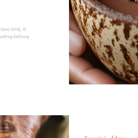
avo širdį. Iš
velnią kelionę