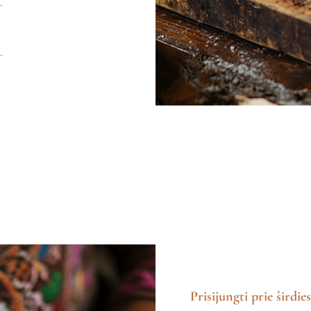
Prisijungti prie širdies