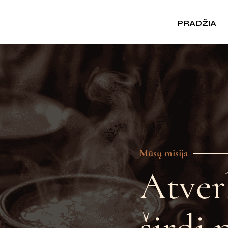
PRADŽIA
Mūsų misija
Atver