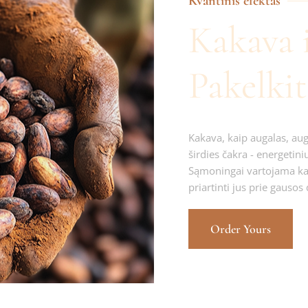
Kvantinis efektas
Kakava i
Pakelkit
Kakava, kaip augalas, aug
širdies čakra - energetini
Sąmoningai vartojama kaka
priartinti jus prie gausos
Order Yours