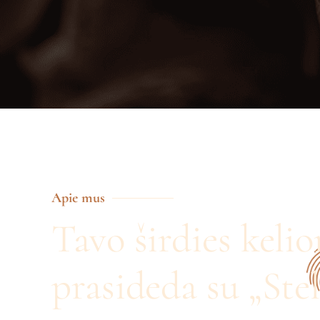
Apie mus
Tavo širdies kelio
prasideda su „Stel