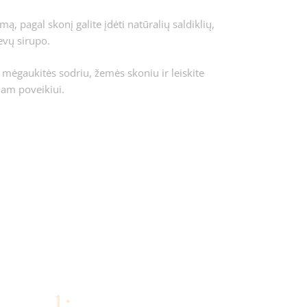
mą, pagal skonį galite įdėti natūralių saldiklių,
evų sirupo.
 mėgaukitės sodriu, žemės skoniu ir leiskite
čiam poveikiui.