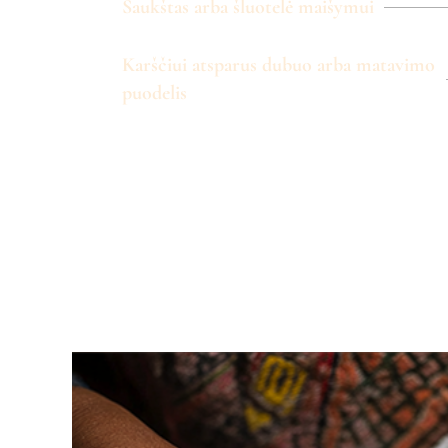
Šaukštas arba šluotelė maišymui
Karščiui atsparus dubuo arba matavimo
puodelis