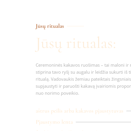
Jūsų ritualas
Jūsų ritualas:
Ceremoninės kakavos ruošimas – tai maloni ir me
stiprina tavo ryšį su augalu ir leidžia sukurti iš t
ritualą. Vadovaukis žemiau pateiktais žingsniais 
supjaustyti ir paruošti kakavą įvairiomis propo
nuo norimo poveikio.
aštrus peilis arba kakavos pjaustytuvas
Pjaustymo lenta