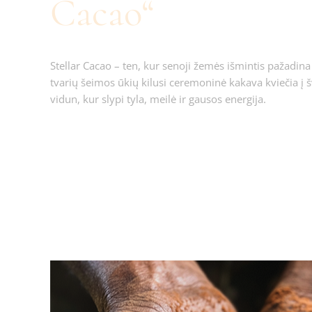
Cacao“
Stellar Cacao – ten, kur senoji žemės išmintis pažadina t
tvarių šeimos ūkių kilusi ceremoninė kakava kviečia į š
vidun, kur slypi tyla, meilė ir gausos energija.