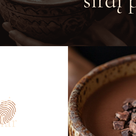
širdį 
nė
lar