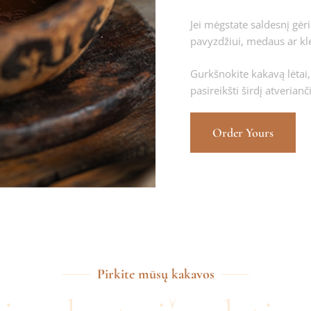
Jei mėgstate saldesnį gėri
pavyzdžiui, medaus ar kl
Gurkšnokite kakavą lėtai,
pasireikšti širdį atverian
Order Yours
Pirkite mūsų kakavos