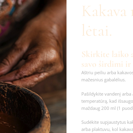
Kakava 
lėtai.
Skirkite laiko
savo širdimi ir 
Aštriu peiliu arba kakavo
mažesnius gabalėlius.
Pašildykite vandenį arba 
temperatūrą, kad išsaugo
maždaug 200 ml (1 puodel
Sudėkite supjaustytus kak
arba plaktuvu, kol kakava 