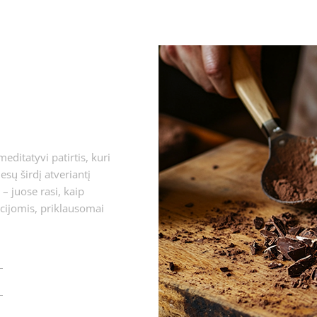
ditatyvi patirtis, kuri
iesų širdį atveriantį
– juose rasi, kaip
rcijomis, priklausomai