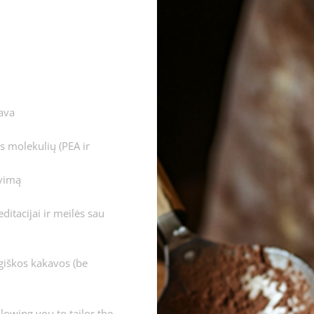
ava
s molekulių (PEA ir
avimą
ditacijai ir meilės sau
giškos kakavos (be
lowing you to tailor the