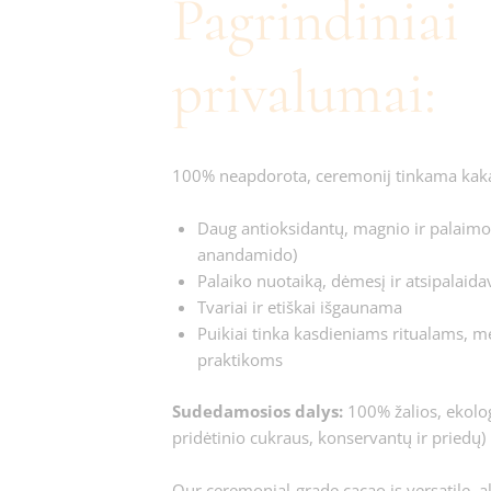
Pagrindiniai
privalumai:
100% neapdorota, ceremonij tinkama kak
Daug antioksidantų, magnio ir palaimo
anandamido)
Palaiko nuotaiką, dėmesį ir atsipalaid
Tvariai ir etiškai išgaunama
Puikiai tinka kasdieniams ritualams, me
praktikoms
Sudedamosios dalys:
100% žalios, ekolo
pridėtinio cukraus, konservantų ir priedų)
Our ceremonial-grade cacao is versatile, al