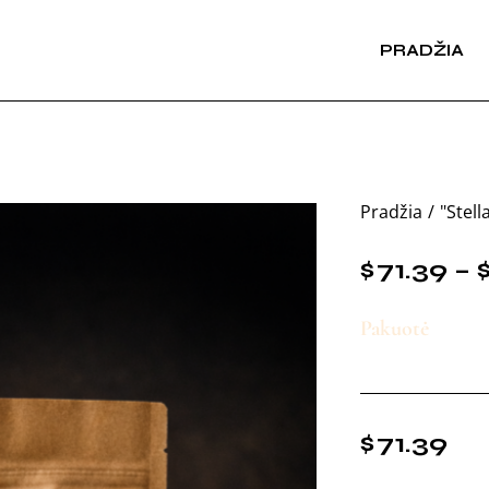
PRADŽIA
Pradžia
"Stell
$
71.39
–
Pakuotė
$
71.39