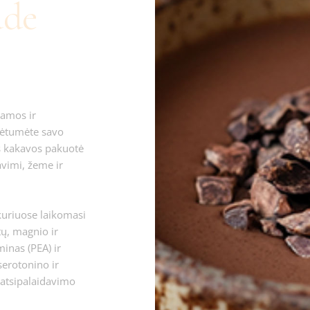
ade
namos ir
lėtumėte savo
s kakavos pakuotė
avimi, žeme ir
kuriuose laikomasi
tų, magnio ir
minas (PEA) ir
erotonino ir
 atsipalaidavimo