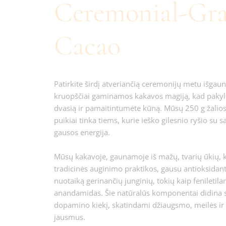
Ceremonial-Gr
Cacao
Patirkite širdį atveriančią ceremonijų metu išgau
kruopščiai gaminamos kakavos magiją, kad paky
dvasią ir pamaitintumėte kūną. Mūsų 250 g žalio
puikiai tinka tiems, kurie ieško gilesnio ryšio su s
gausos energija.
Mūsų kakavoje, gaunamoje iš mažų, tvarių ūkių, 
tradicinės auginimo praktikos, gausu antioksidan
nuotaiką gerinančių junginių, tokių kaip feniletila
anandamidas. Šie natūralūs komponentai didina s
dopamino kiekį, skatindami džiaugsmo, meilės ir
jausmus.