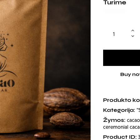
Turime
Buy n
Produkto k
Kategorija:
"
Žymos:
cacao
ceremonial cac
Product ID: