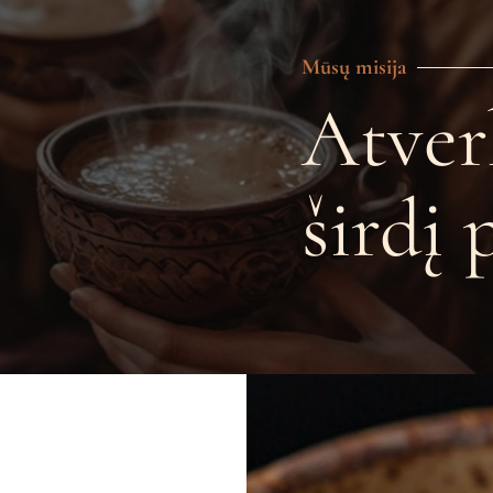
Mūsų misija
Atver
širdį 