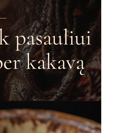
k pasauliui
per kakavą