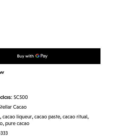
ow
odas:
SC500
Stellar Cacao
,
,
,
,
cacao liqueur
cacao paste
cacao ritual
,
ao
pure cacao
3333