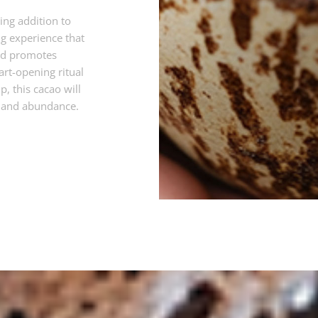
hing addition to
ng experience that
and promotes
art-opening ritual
, this cacao will
e and abundance.