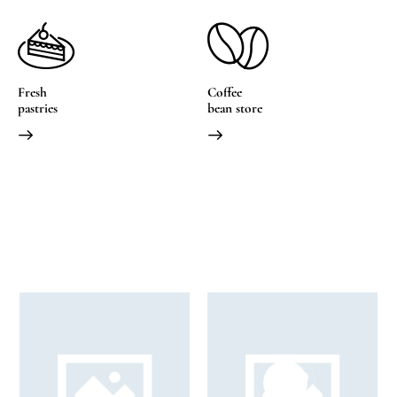
Fresh
Coffee
pastries
bean store