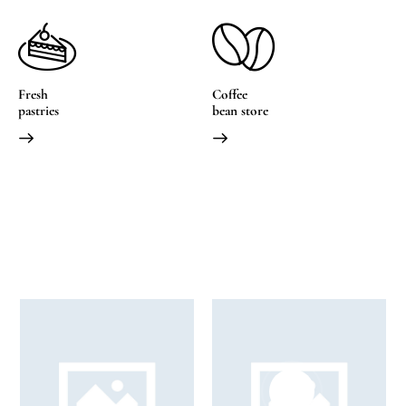
Fresh
Coffee
pastries
bean store