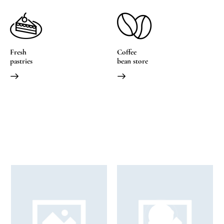
Fresh
Coffee
pastries
bean store