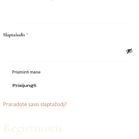
Slaptažodis
*
Prisiminti mane
Prisijungti
Praradote savo slaptažodį?
Registruotis