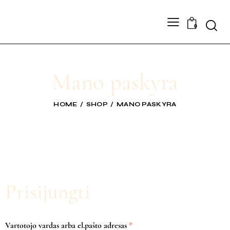
0
Mano paskyra
HOME
SHOP
MANO PASKYRA
Prisijungti
Vartotojo vardas arba el.pašto adresas
*