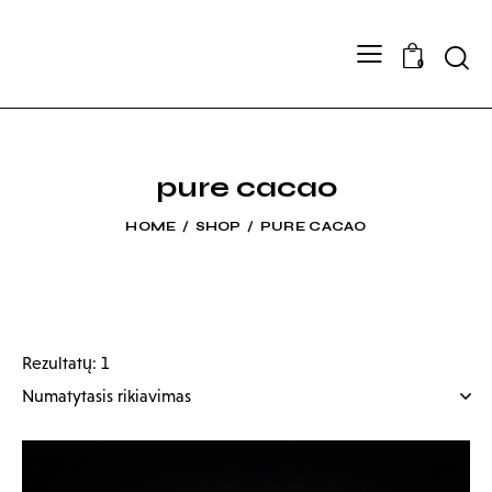
Searc
0
pure cacao
HOME
SHOP
PURE CACAO
Rezultatų: 1