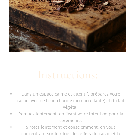
Instructions:
Dans un espace calme et attentif, préparez votre
cacao avec de l'eau chaude (non bouillante) et du lait
végétal.
Remuez lentement, en fixant votre intention pour la
cérémonie.
Sirotez lentement et consciemment, en vous
concentrant sur le rituel, les effets du cacao et la