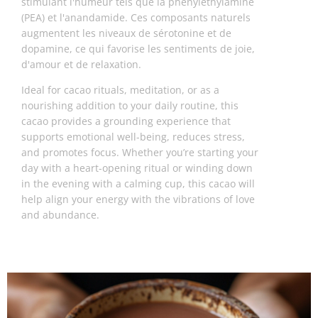
stimulant l'humeur tels que la phényléthylamine
(PEA) et l'anandamide. Ces composants naturels
augmentent les niveaux de sérotonine et de
dopamine, ce qui favorise les sentiments de joie,
d'amour et de relaxation.
Ideal for cacao rituals, meditation, or as a
nourishing addition to your daily routine, this
cacao provides a grounding experience that
supports emotional well-being, reduces stress,
and promotes focus. Whether you’re starting your
day with a heart-opening ritual or winding down
in the evening with a calming cup, this cacao will
help align your energy with the vibrations of love
and abundance.