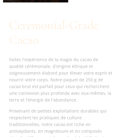
Ceremonial-Grade
Cacao
Faites l'expérience de la magie du cacao de
qualité cérémoniale, d'origine éthique et
soigneusement élaboré pour élever votre esprit et
nourrir votre corps. Notre paquet de 250 g de
cacao brut est parfait pour ceux qui recherchent
une connexion plus profonde avec eux-mêmes, la
terre et l'énergie de l'abondance.
Provenant de petites exploitations durables qui
respectent les pratiques de culture
traditionnelles, notre cacao est riche en
antioxydants, en magnésium et en composés