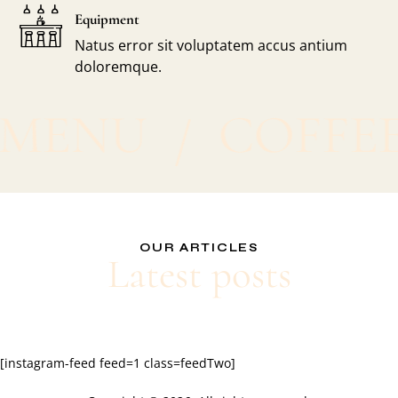
Equipment
Natus error sit voluptatem accus antium
doloremque.
MENU
COFFEE
OUR ARTICLES
Latest posts
[instagram-feed feed=1 class=feedTwo]