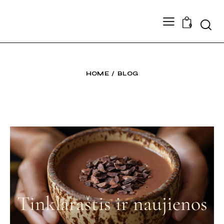
0
HOME
BLOG
Tinklaraštis ir naujienos