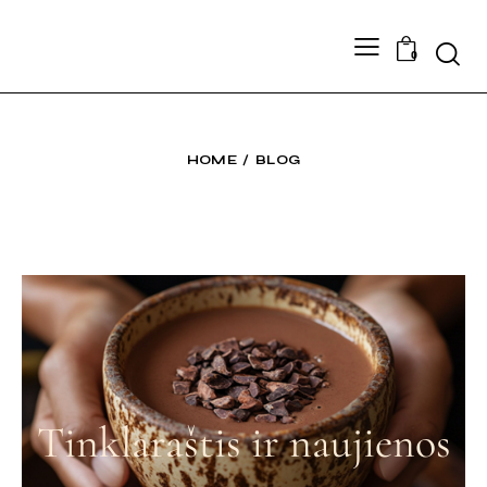
0
HOME
BLOG
Tinklaraštis ir naujienos