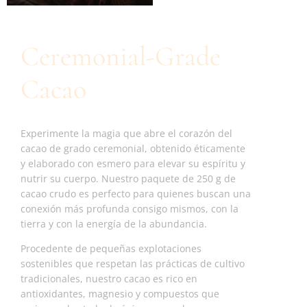
Ceremonial-Grade
Cacao
Experimente la magia que abre el corazón del
cacao de grado ceremonial, obtenido éticamente
y elaborado con esmero para elevar su espíritu y
nutrir su cuerpo. Nuestro paquete de 250 g de
cacao crudo es perfecto para quienes buscan una
conexión más profunda consigo mismos, con la
tierra y con la energía de la abundancia.
Procedente de pequeñas explotaciones
sostenibles que respetan las prácticas de cultivo
tradicionales, nuestro cacao es rico en
antioxidantes, magnesio y compuestos que