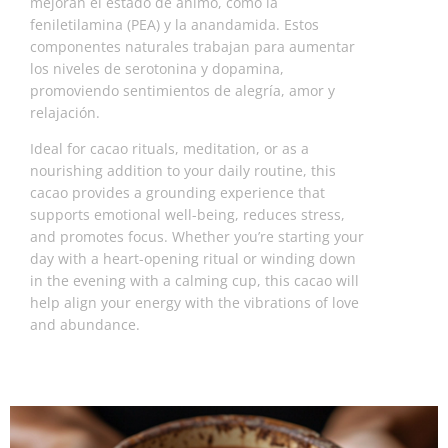
mejoran el estado de ánimo, como la
feniletilamina (PEA) y la anandamida. Estos
componentes naturales trabajan para aumentar
los niveles de serotonina y dopamina,
promoviendo sentimientos de alegría, amor y
relajación.
Ideal for cacao rituals, meditation, or as a
nourishing addition to your daily routine, this
cacao provides a grounding experience that
supports emotional well-being, reduces stress,
and promotes focus. Whether you’re starting your
day with a heart-opening ritual or winding down
in the evening with a calming cup, this cacao will
help align your energy with the vibrations of love
and abundance.